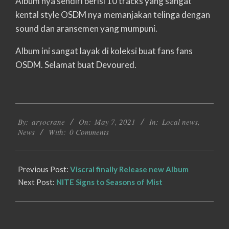
Album nya sendiri berisi 10 tracks yang sangat
kental style OSDM nya memanjakan telinga dengan
sound dan aransemen yang mumpuni.
Album ini sangat layak di koleksi buat fans fans
OSDM. Selamat buat Devoured.
2021-
By:
aryocrane
On:
May 7, 2021
In:
Local news
,
05-
News
With:
0 Comments
07
Previous Post:
Viscral finally Release new Album
Next Post:
NITE Signs to Seasons of Mist