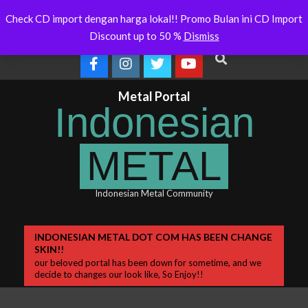
Skip
Indonesianmetal.com/shop Now
WORMED –
Latest
Check CD import dengan harga lokal!! Promo Bulan ini CD Import
Online
OMEGON
to
News
Discount up to 50 %
Dismiss
content
Search
Metal Portal
Indonesian
METAL
Indonesian Metal Community
Primary
INDONESIAN METAL DOT COM HAS BEEN CHANGE
SKIN!!
Navigation
our beloved portal has been down for sometime, and we
Menu
decide to changes our look like, So Enjoy!!