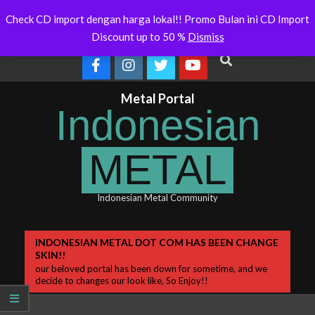
Skip
ia Will Soon Release
Indonesianmetal.com/shop Now
WOR
Latest
Check CD import dengan harga lokal!! Promo Bulan ini CD Import
Online
OM
to
News
Discount up to 50 %
Dismiss
content
Search
Metal Portal
Indonesian
METAL
Indonesian Metal Community
Primary
INDONESIAN METAL DOT COM HAS BEEN CHANGE
SKIN!!
Navigation
our beloved portal has been down for sometime, and we
Menu
decide to changes our look like, So Enjoy!!