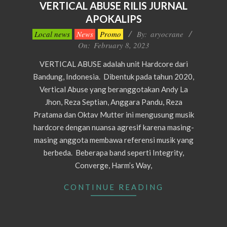
VERTICAL ABUSE RILIS JURNAL
APOKALIPS
2023-
Local news
News
Promo
By:
aryocrane
02-
On:
February 8, 2023
08
VERTICAL ABUSE adalah unit Hardcore dari
Bandung, Indonesia. Dibentuk pada tahun 2020,
Vertical Abuse yang beranggotakan Andy La
Jhon, Reza Septian, Anggara Pandu, Reza
Pratama dan Oktav Mutter ini mengusung musik
hardcore dengan nuansa agresif karena masing-
masing anggota membawa referensi musik yang
berbeda. Beberapa band seperti Integrity,
Converge, Harm’s Way,
CONTINUE READING